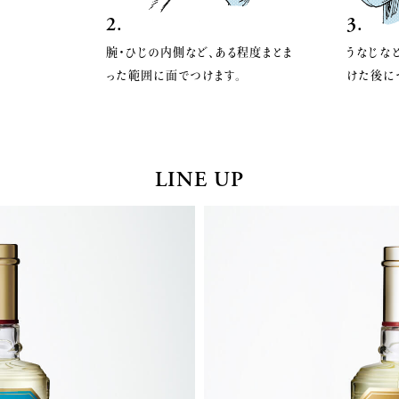
2.
3.
。
腕・ひじの内側など、ある程度まとま
うなじな
った範囲に面でつけます。
けた後に
LINE UP