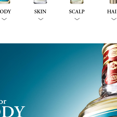
ODY
SKIN
SCALP
HAI